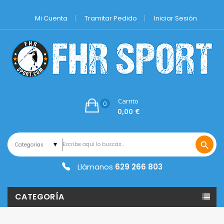
Mi Cuenta
Tramitar Pedido
Iniciar Sesión
Carrito
0
0,00 €
search
Llámanos
629 266 803
CATEGORÍA